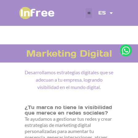
Ir
al
ES
contenido
W
Marketing Digital
h
a
Desarrollamos estrategias digitales que se
t
adecuan a tu empresa, logrando
s
visibilidad en el mundo digital.
a
p
¿Tu marca no tiene la visibilidad
p
que merece en redes sociales?
Te ayudamos a gestionar tus redes y crear
estrategias de marketing digital
personalizadas para aumentar tu
presencia, generar interacciones, atraer