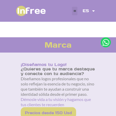
Ir
al
ES
contenido
W
Marca
h
a
t
¡Diseñamos tu Logo!
¿Quieres que tu marca destaque
s
y conecte con tu audiencia?
a
Diseñamos logos profesionales que no
solo reflejan la esencia de tu negocio, sino
p
que también te ayudan a construir una
p
identidad sólida desde el primer paso.
Démosle vida a tu visión y hagamos que
tus clientes te recuerden
Precios desde 150 Usd